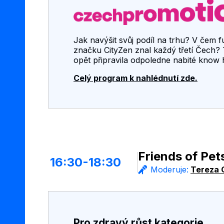
Jak navýšit svůj podíl na trhu? V čem fu
značku CityZen znal každý třetí Čech?
opět připravila odpoledne nabité know
Celý program k nahlédnutí zde.
Friends of Pet
16:30-18:30
Moderuje:
Tereza 
Pro zdravý růst kategorie