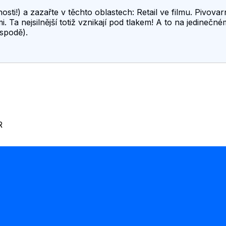
sti!) a zazařte v těchto oblastech: Retail ve filmu. Pivovarn
Ta nejsilnější totiž vznikají pod tlakem! A to na jedinečném
spodě).
R