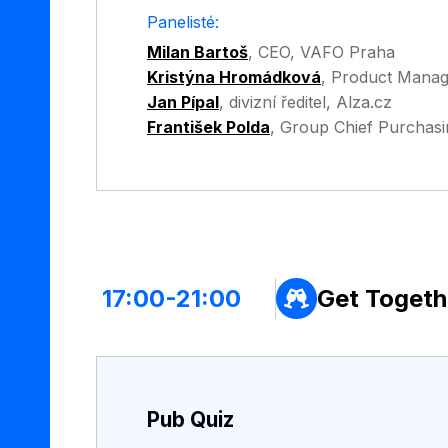
Panelisté:
Milan Bartoš
,
CEO, VAFO Praha
Kristýna Hromádková
,
Product Manag
Jan Pípal
,
divizní ředitel, Alza.cz
František Polda
,
Group Chief Purchasi
17:00-21:00
Get Togeth
Pub Quiz