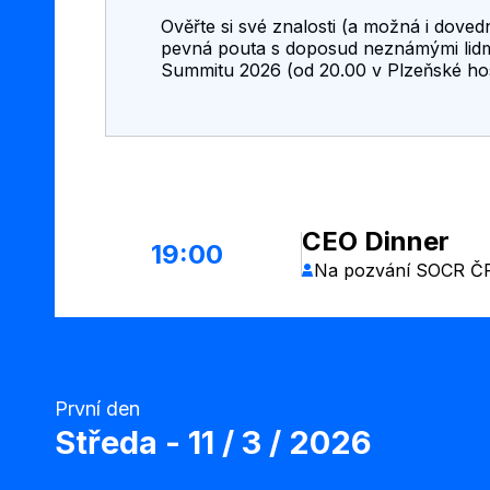
Ověřte si své znalosti (a možná i dovedno
pevná pouta s doposud neznámými lidmi. 
Summitu 2026 (od 20.00 v Plzeňské ho
CEO Dinner
19:00
Na pozvání SOCR Č
První den
středa - 11 / 3 / 2026