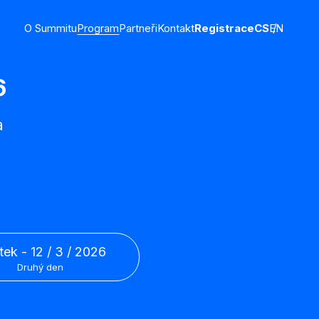
O Summitu
Program
Partneři
Kontakt
Registrace
CS
EN
6
a
rtek - 12 / 3 / 2026
Druhý den