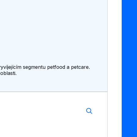
vyvíjejícím segmentu petfood a petcare.
blasti.