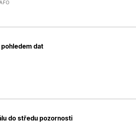
VAFO
e pohledem dat
álu do středu pozornosti